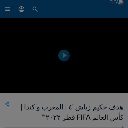
هدف حكيم زياش '٤ | المغرب و كندا |
كأس العالم FIFA قطر ٢٠٢٢™