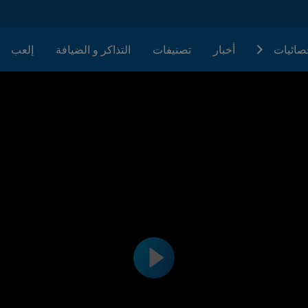
حصائيات
أخبار
تصنيفات
التذاكر و الضيافة
إلعب