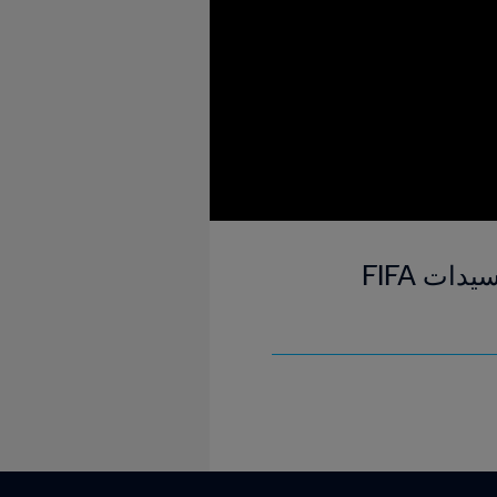
هدف بيتينا ويجمان '٤٥+١ | ألمانيا و الولايات المتحدة | كأس العالم للسيدات FIFA