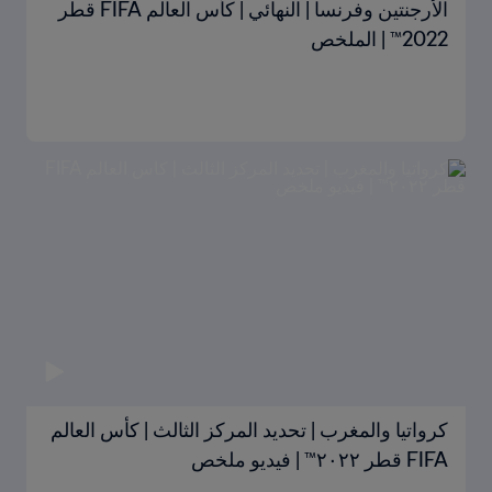
الأرجنتين وفرنسا | النهائي | كأس العالم FIFA قطر
2022™ | الملخص
كرواتيا والمغرب | تحديد المركز الثالث | كأس العالم
FIFA قطر ٢٠٢٢™ | فيديو ملخص