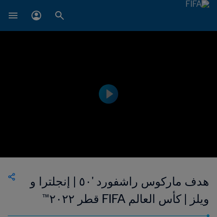
هدف ماركوس راشفورد '٥٠ | إنجلترا و
ويلز | كأس العالم FIFA قطر ٢٠٢٢™