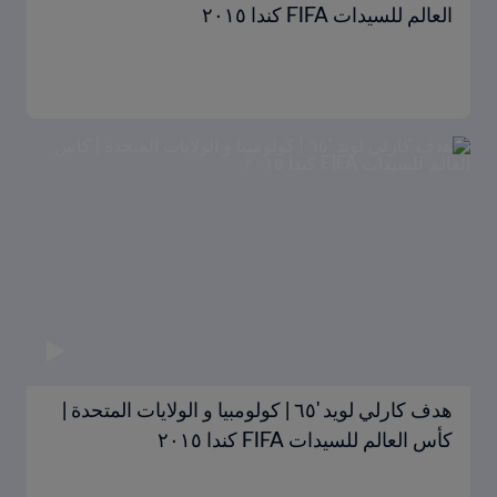
العالم للسيدات FIFA كندا ٢٠١٥
هدف كارلي لويد '٦٥ | كولومبيا و الولايات المتحدة |
كأس العالم للسيدات FIFA كندا ٢٠١٥