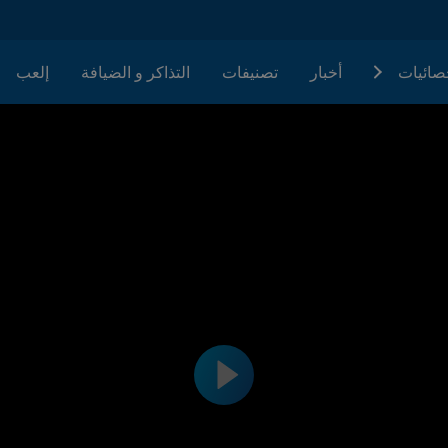
حصائيات
أخبار
تصنيفات
التذاكر و الضيافة
إلعب