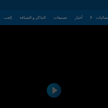
حصائيات
أخبار
تصنيفات
التذاكر و الضيافة
إلعب