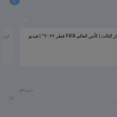
كرواتيا والمغرب | تحديد المركز الثالث | كأس العالم FIFA قطر ٢٠٢٢™ | فيديو
فرنسا وا
عرض الكل