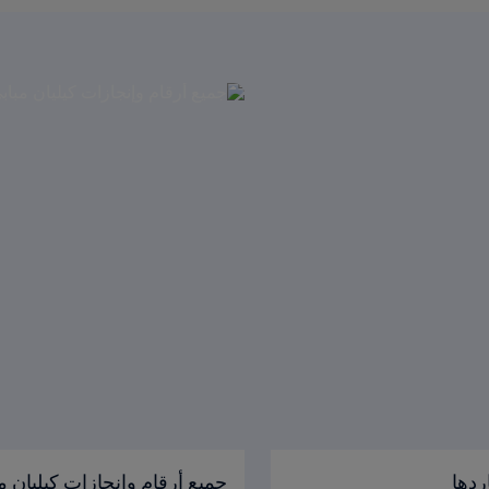
ردها
جميع أرقام وإنجازات كيليان م