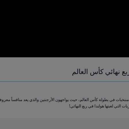
ع نهائي كأس العالم
خبات في بطولة كأس العالم، حيث يواجهون الأرجنتين والذي يعد منافساً معروفاً ب