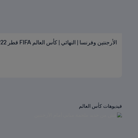
الأرجنتين وفرنسا | النهائي | كأس العالم FIFA قطر 2022™ | الملخص
فيديوهات كأس العالم