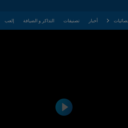
حصائيات
أخبار
تصنيفات
التذاكر و الضيافة
إلعب