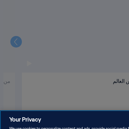
التالي
العالم
من ال
Your Privacy
We use cookies to personalize content and ads, provide social media f