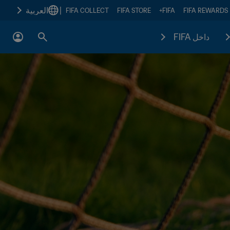
|
العربية
FIFA COLLECT
FIFA STORE
FIFA+
FIFA REWARDS
داخل FIFA