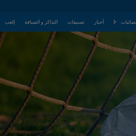
حصائيات
أخبار
تصنيفات
التذاكر و الضيافة
إلعب