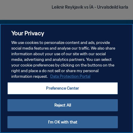
Leiknir Reykjavík vs ÍA - Urvalsdeild karla
Your Privacy
We use cookies to personalize content and ads, provide
social media features and analyse our traffic. We also share
سياسة الخصوصية
information about your use of our site with our social
media, advertising and analytics partners. You can select
شروط الخدمة
your cookie preferences by clicking on the buttons on the
إدارة تفضيلات ملفات تعريف الارتباط
right and place a do not sell or share my personal
information request.
Data Protection Portal
حقوق النشر والطبع والتأليف © ١٩٩٤ - ٢٠٢٦ FIFA. جميع الحقوق محفوظة.
Preference Center
Reject All
I'm OK with that