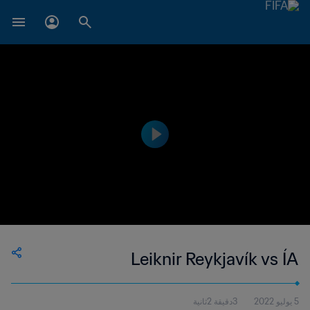
Leiknir Reykjavík vs ÍA
5 يوليو 2022
3دقيقة 2ثانية