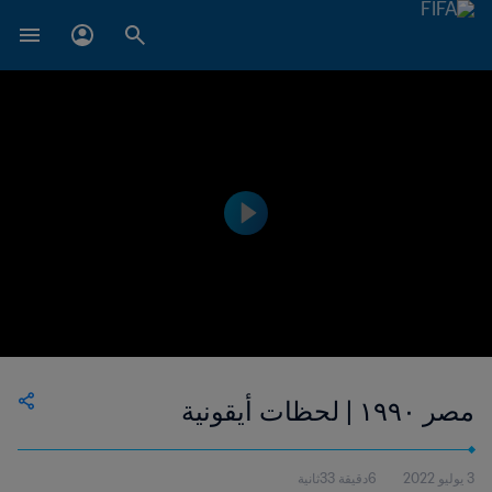
مصر ١٩٩٠ | لحظات أيقونية
3 يوليو 2022
6دقيقة 33ثانية