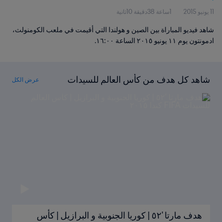
11 يونيو 2015
1ساعة 38دقيقة 10ثانية
شاهد فيديو المباراة بين الصين و هولندا التي أقيمت في ملعب الكومنولث،
ادمونتون يوم ١١ يونيو ٢٠١٥ الساعة ١٦:٠٠.
شاهد كل هدف من كأس العالم للسيدات
عرض الكل
FIFA كندا ٢٠١٥
هدف مارتا '٥٢ | كوريا الجنوبية و البرازيل | كأس