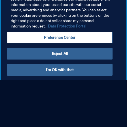
information about your use of our site with our social
media, advertising and analytics partners. You can select
your cookie preferences by clicking on the buttons on the
right and place a do not sell or share my personal
شاهد المزيد
information request.
Data Protection Portal
Preference Center
ملخصات كأس العالم للسيدات FIFA كندا
عرض الكل
Reject All
٢٠١٥
I'm OK with that