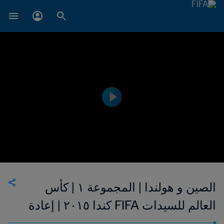
الصين و هولندا | المجموعة ١ | كأس
العالم للسيدات FIFA كندا ٢٠١٥ | إعادة
المباراة