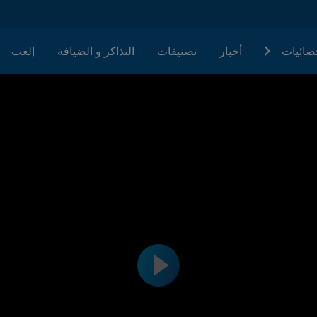
حصائيات
أخبار
تصنيفات
التذاكر و الضيافة
إلعب