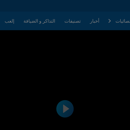
حصائيات
أخبار
تصنيفات
التذاكر و الضيافة
إلعب