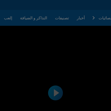
حصائيات
أخبار
تصنيفات
التذاكر و الضيافة
إلعب