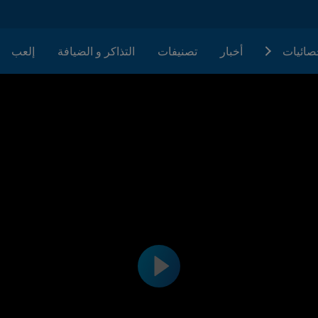
حصائيات
أخبار
تصنيفات
التذاكر و الضيافة
إلعب