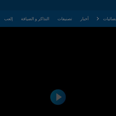
حصائيات
أخبار
تصنيفات
التذاكر و الضيافة
إلعب