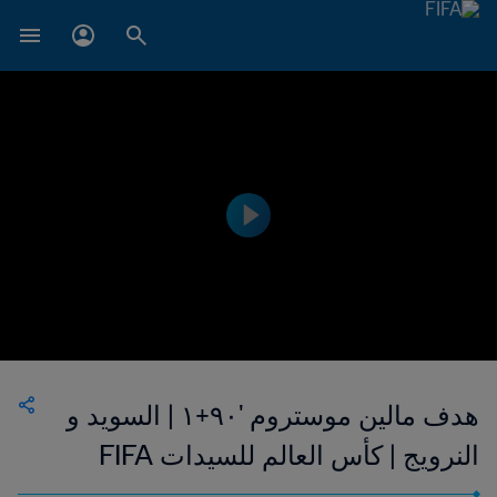
هدف مالين موستروم '٩٠+١ | السويد و
النرويج | كأس العالم للسيدات FIFA
الولايات المتحدة الأمريكية ١٩٩٩