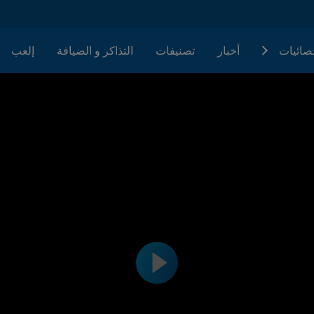
حصائيات
أخبار
تصنيفات
التذاكر و الضيافة
إلعب