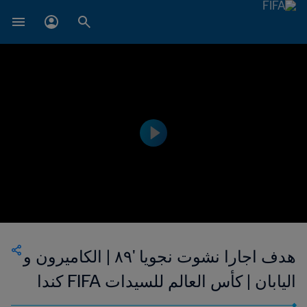
هدف اجارا نشوت نجويا '٨٩ | الكاميرون و
اليابان | كأس العالم للسيدات FIFA كندا
٢٠١٥