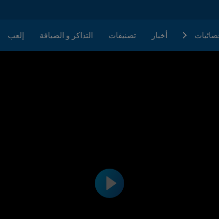
حصائيات
أخبار
تصنيفات
التذاكر و الضيافة
إلعب