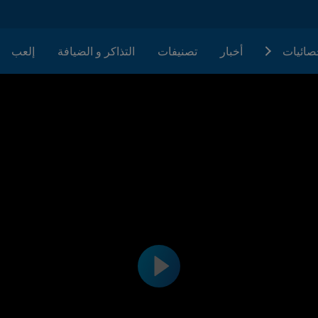
حصائيات
أخبار
تصنيفات
التذاكر و الضيافة
إلعب