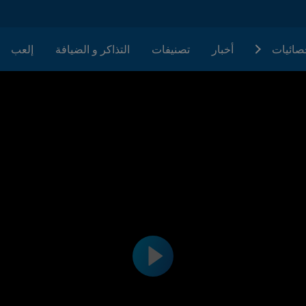
حصائيات
أخبار
تصنيفات
التذاكر و الضيافة
إلعب