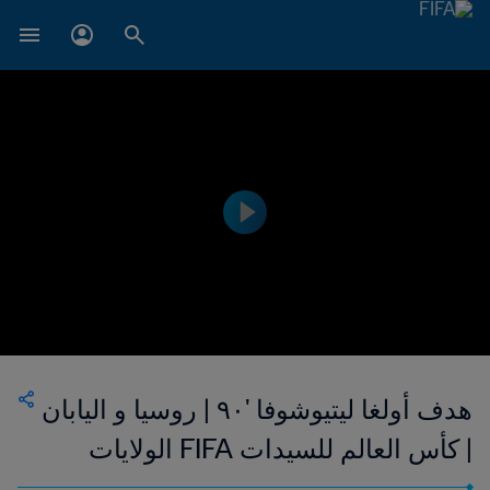
هدف أولغا ليتيوشوفا '٩٠ | روسيا و اليابان
| كأس العالم للسيدات FIFA الولايات
المتحدة الأمريكية ١٩٩٩