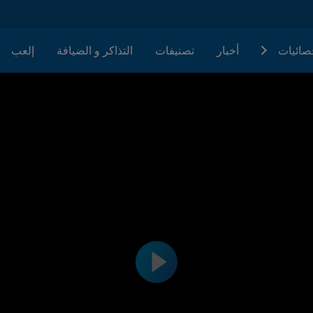
حصائيات
أخبار
تصنيفات
التذاكر و الضيافة
إلعب