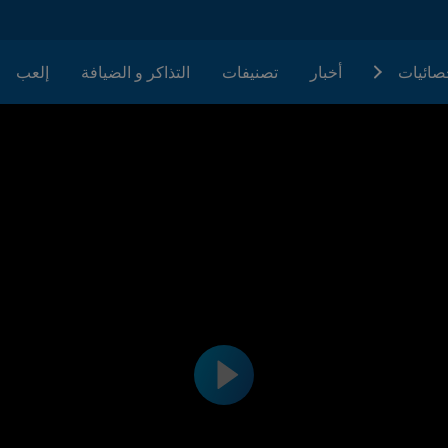
حصائيات
أخبار
تصنيفات
التذاكر و الضيافة
إلعب