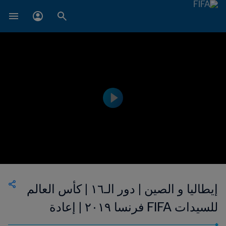
إيطاليا و الصين | دور الـ١٦ | كأس العالم
للسيدات FIFA فرنسا ٢٠١٩ | إعادة
المباراة