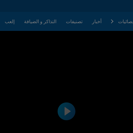
حصائيات
أخبار
تصنيفات
التذاكر و الضيافة
إلعب