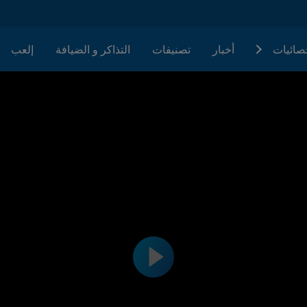
حصائيات
أخبار
تصنيفات
التذاكر و الضيافة
إلعب