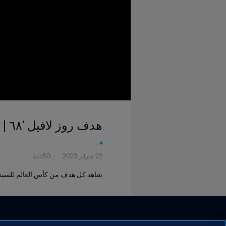
هدف روز لافيل '٦٨ | هولندا و الولايات المتحدة | كأس العالم للسيدات FIFA فرنسا ٢٠١٩
22 فبراير 2023
50ثانية
شاهد كل هدف من كأس العالم للسيدات FIFA فرنسا 