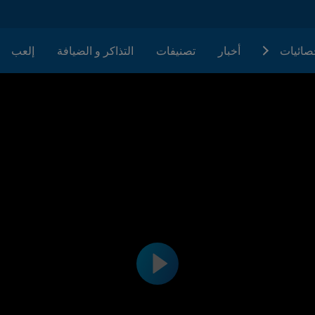
حصائيات
أخبار
تصنيفات
التذاكر و الضيافة
إلعب