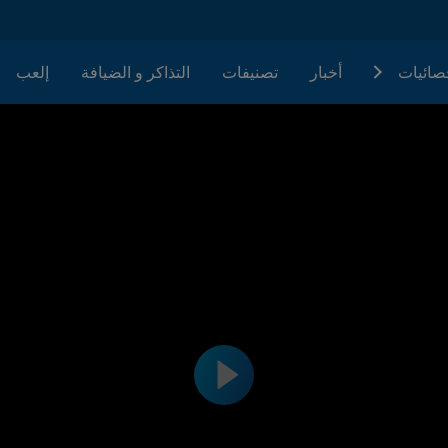
حصائيات
أخبار
تصنيفات
التذاكر و الضيافة
إلعب