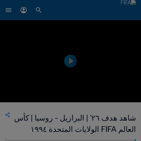
شاهد هدف ٢٦' | البرازيل - روسيا | كأس
العالم FIFA الولايات المتحدة ١٩٩٤