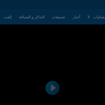
حصائيات
أخبار
تصنيفات
التذاكر و الضيافة
إلعب