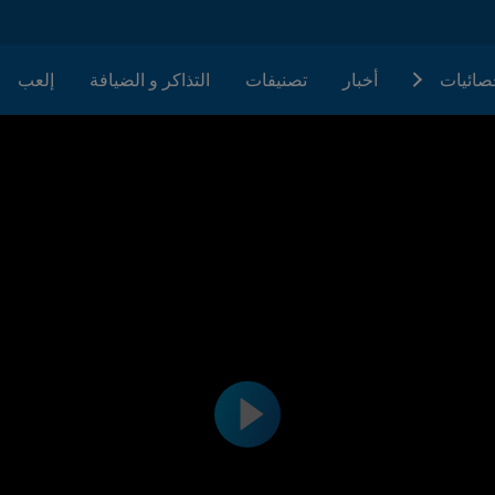
حصائيات
أخبار
تصنيفات
التذاكر و الضيافة
إلعب