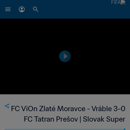
FC ViOn Zlaté Moravce - Vráble 3-0
FC Tatran Prešov | Slovak Super
Liga | 26 May 2023