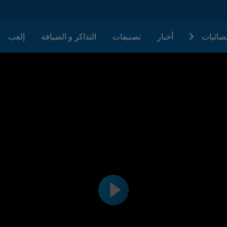
حصائيات
أخبار
تصنيفات
التذاكر و الضيافة
إلعب