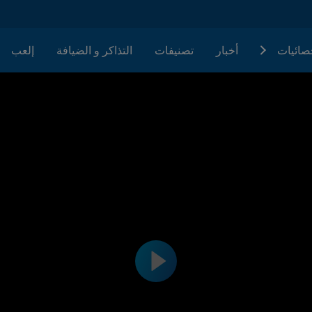
حصائيات
أخبار
تصنيفات
التذاكر و الضيافة
إلعب