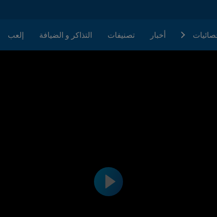
حصائيات
أخبار
تصنيفات
التذاكر و الضيافة
إلعب