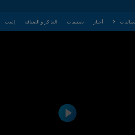
حصائيات
أخبار
تصنيفات
التذاكر و الضيافة
إلعب