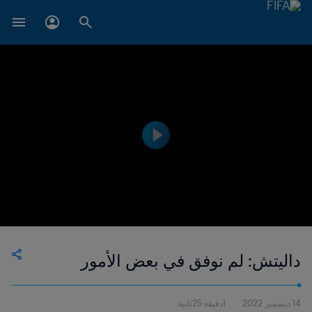
داليتش: لم نوفق في بعض الأمور
14 ديسمبر 2022
1دقيقة 25ثانية