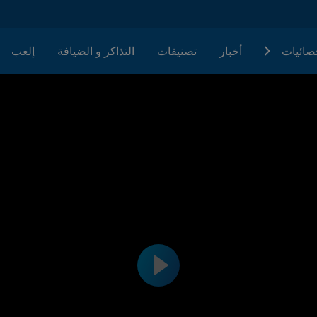
حصائيات
أخبار
تصنيفات
التذاكر و الضيافة
إلعب