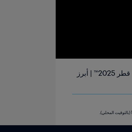
فيجي ضد بلجيكا | المجموعة الرابعة | كأس العالم تحت 17 سنة FIFA قطر 2025™ | أبرز