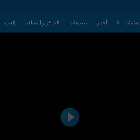
حصائيات
أخبار
تصنيفات
التذاكر و الضيافة
إلعب