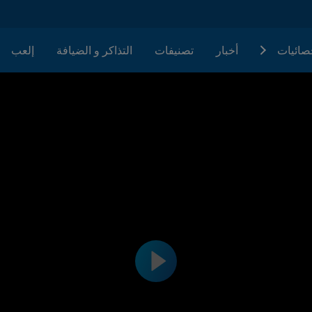
حصائيات
أخبار
تصنيفات
التذاكر و الضيافة
إلعب