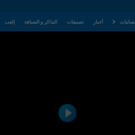
حصائيات
أخبار
تصنيفات
التذاكر و الضيافة
إلعب