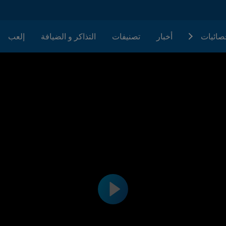
حصائيات
أخبار
تصنيفات
التذاكر و الضيافة
إلعب