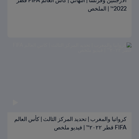
الأرجنتين وفرنسا | النهائي | كأس العالم FIFA قطر
2022™ | الملخص
كرواتيا والمغرب | تحديد المركز الثالث | كأس العالم
FIFA قطر ٢٠٢٢™ | فيديو ملخص