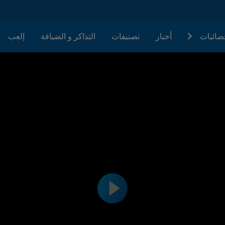
حصائيات
أخبار
تصنيفات
التذاكر و الضيافة
إلعب