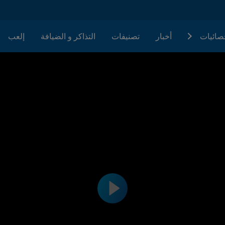
حصائيات
أخبار
تصنيفات
التذاكر و الضيافة
إلعب