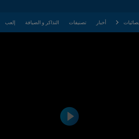
حصائيات
أخبار
تصنيفات
التذاكر و الضيافة
إلعب